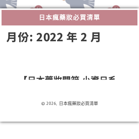
日本瘋藥妝必買清單
Search
月份:
2022 年 2 月
【日本藥妝開箱 小資日系
卸妝膏】
卸妝膏奈米融
妝成分
還能淨化毛孔，
© 2026,
日本瘋藥妝必買清單
草莓鼻1周乾乾淨淨，接睫
毛》 卸妝油v.s卸妝膏 詳細
分析!! ！