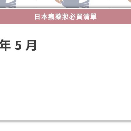
日本瘋藥妝必買清單
 年 5 月
活的「損
 在晚安
約隔天的