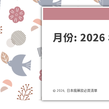
月份:
2026
給高壓生
害管理」：
© 2026,
日本瘋藥妝必買清單
之後， 預